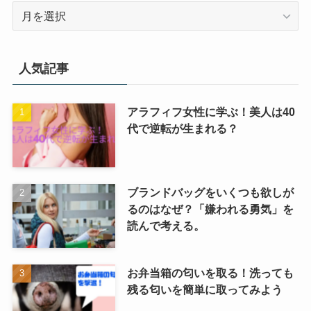
月
を
選
択
人気記事
アラフィフ女性に学ぶ！美人は40
代で逆転が生まれる？
ブランドバッグをいくつも欲しが
るのはなぜ？「嫌われる勇気」を
読んで考える。
お弁当箱の匂いを取る！洗っても
残る匂いを簡単に取ってみよう