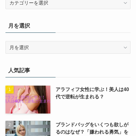
テ
ゴ
リ
月を選択
ー
月
を
選
択
人気記事
アラフィフ女性に学ぶ！美人は40
代で逆転が生まれる？
ブランドバッグをいくつも欲しが
るのはなぜ？「嫌われる勇気」を