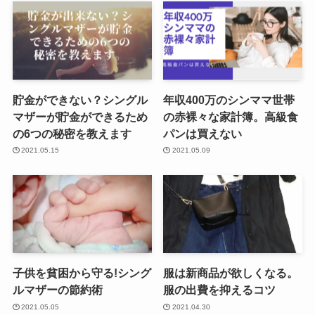
貯金ができない？シングル
年収400万のシンママ世帯
マザーが貯金ができるため
の赤裸々な家計簿。高級食
の6つの秘密を教えます
パンは買えない
2021.05.15
2021.05.09
子供を貧困から守る!シング
服は新商品が欲しくなる。
ルマザーの節約術
服の出費を抑えるコツ
2021.05.05
2021.04.30