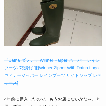
『Dafna-ダフナ-』Winner Harper-ハーパー レイン
ブーツ-[箱潰れ][旧Winner Zipper With Dafna Logo
ウィナージッパー レインブーツ サイドジップ レデ
ィース]
4年前に購入したので、もうお店にないかな～。と