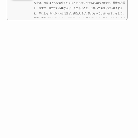
な会議。今日はそんな気分をちょっとすっきりさせるための記事です。憂鬱な月曜
日、大丈夫、味方がいる嫌な人が一人でもいると、仕事って気分がめいりますよ
ね。気にしなければいいんだけど、嫌な人ほど、気になってしまいます。そして、
勝手に妄想が進んでしまうと、皆が敵のように思えてしまう。私も、もちろん会社
で苦手な人がいます。2・6・2の法則2・6・2の法則ってご存知でしょうか？どんな
環境でも、２割自分に味方をしてくれる、2割は必ず反対する...