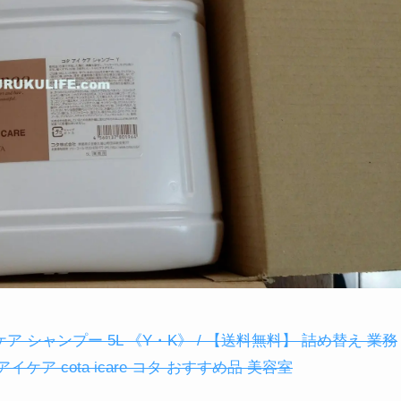
ア シャンプー 5L 《Y・K》 / 【送料無料】 詰め替え 業務
イケア cota icare コタ おすすめ品 美容室