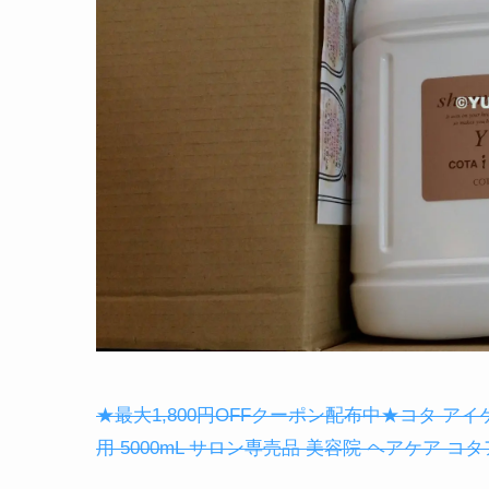
★最大1,800円OFFクーポン配布中★コタ アイケ
用 5000mL サロン専売品 美容院 ヘアケア コタア