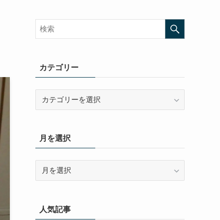
カテゴリー
カ
テ
ゴ
リ
月を選択
ー
月
を
選
択
人気記事