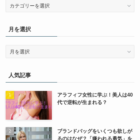
カ
テ
ゴ
リ
月を選択
ー
月
を
選
択
人気記事
アラフィフ女性に学ぶ！美人は40
代で逆転が生まれる？
ブランドバッグをいくつも欲しが
るのはなぜ？「嫌われる勇気」を