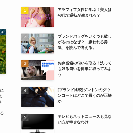
アラフィフ女性に学ぶ！美人は
40代で逆転が生まれる？
のり
ブランドバッグをいくつも欲し
がるのはなぜ？「嫌われる勇
気」を読んで考える。
お弁当箱の匂いを取る！洗って
も残る匂いを簡単に取ってみよ
う
[ブランド比較]ダントンのダウ
夏に
ンコートはどこで買うのが正解
ま
か
外に
。
なる
テレビもネットニュースも見な
い方が幸せなわけ