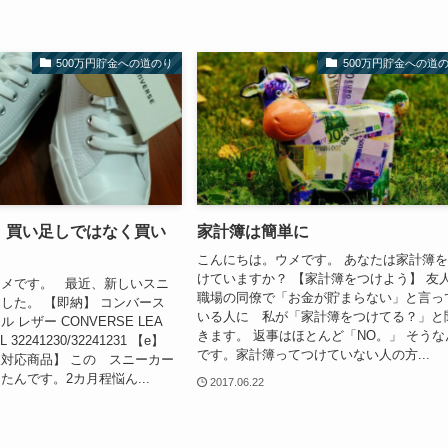
500万円貯金への道のり
500万円貯金への道
 買い足しではなく買い
家計簿は簡単に
こんにちは。ウメです。 あなたは家計簿
けていますか？ 【家計簿をつけよう】 友
ウメです。 最近、新しいスニ
職場の同僚で「お金が貯まらない」と言っ
した。 【即納】 コンバース
いる人に 私が「家計簿をつけてる？」と
 レザー CONVERSE LEA
きます。 返事はほとんど「NO。」 そうな
 32241230/32241231 【e】
です。家計簿ってつけていない人の方...
対応商品】 この スニーカー
たんです。2カ月程悩ん...
2017.06.22