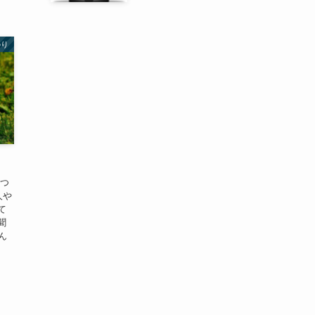
のり
をつ
人や
て
聞
ん