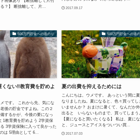
ト画像あり 【断捨離して片付
る？】 断捨離して、片...
2017.09.17
500万円貯金への道のり
500万円貯金への道
遅くない‼教育費を貯めよ
夏の出費を抑えるためには
こんにちは。ウメです。 あっという間に
なりましたね。夏になると、色々買ってし
メです。 これから先、気にな
いませんか？ おまけに暑くて、なんだか
、老後の貯金ですよね。この２
出ると いらないものまで、買ってしまう
準備するかが、今後の要になっ
【夏になると買いたくなる】 私は、夏に
次 1教育費を貯めよう 2学資保
と、ジュースとアイスをついつい買...
る 3学資保険に入って良かった
は 5理由として 6...
2017.07.03