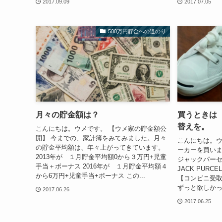
2017.09.09
2017.07.05
500万円貯金への道のり
月々の貯金額は？
買うときは
替えを。
こんにちは。ウメです。 【ウメ家の貯金額公
開】 今までの、家計簿をみてみました。月々
こんにちは。
の貯金平均額は、年々上がってきています。
ーカーを買いま
2013年が １月貯金平均額0から３万円+児童
ジャックパーセル
手当＋ボーナス 2016年が １月貯金平均額４
JACK PURCELL
から6万円+児童手当+ボーナス この...
【コンビニ受取
ずっと欲しかっ
2017.06.26
2017.06.25