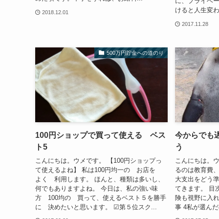
に、プライベー
けると人生変わ
2018.12.01
2017.11.28
500万円貯金への道のり
100円ショップで買って使える ベス
今からでも
ト5
う
こんにちは。ウメです。 【100円ショップっ
こんにちは。ウ
て使えるよね】 私は100円均一の お店を
るのは教育費
よく 利用します。 ほんと、種類は多いし、
大支出をどう
何でもありますよね。 今日は、私の強い味
てきます。 目
方 100均の 買って、使えるベスト５を勝手
険も視野に入れ
に 決めたいと思います。 ☑第５位スク...
事 4私が選んだの