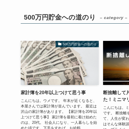
500万円貯金への道のり
– category –
500万円貯金への道のり
家計簿を20年以上つけて思う事
断捨離して
た！ミニマ
こんにちは。ウメです。 年末が近くなると、
本屋さんでは家計簿が並んでいます。 最近は
こんにちは。ミ
沢山の家計簿があります。 【家計簿を20年以
です。 断捨離
上つけて思う事】 家計簿を最初に着け始めた
て、人生が変わ
のは、20代。 社会人になり、一人暮らしを始
はそんな体験
めた頃です。下手をすれば、お給料...