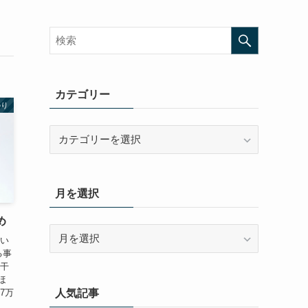
カテゴリー
のり
カ
テ
ゴ
リ
月を選択
ー
め
月
書い
を
る事
選
若干
ほ
択
人気記事
7万