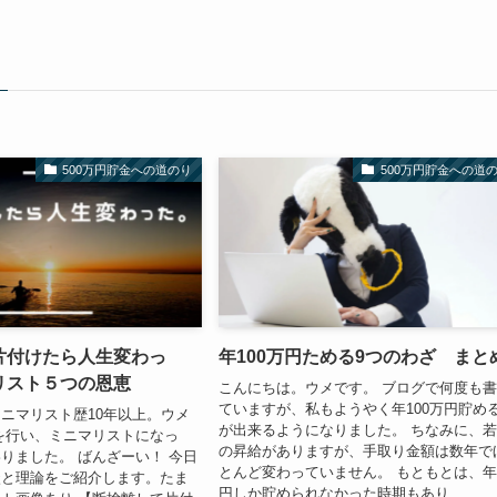
500万円貯金への道のり
500万円貯金への道
片付けたら人生変わっ
年100万円ためる9つのわざ まと
リスト５つの恩恵
こんにちは。ウメです。 ブログで何度も
ていますが、私もようやく年100万円貯め
ニマリスト歴10年以上。ウメ
が出来るようになりました。 ちなみに、
を行い、ミニマリストになっ
の昇給がありますが、手取り金額は数年で
りました。 ばんざーい！ 今日
とんど変わっていません。 もともとは、年
談と理論をご紹介します。たま
円しか貯められなかった時期もあり...