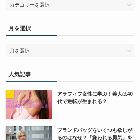
カ
テ
ゴ
リ
月を選択
ー
月
を
選
択
人気記事
アラフィフ女性に学ぶ！美人は40
代で逆転が生まれる？
ブランドバッグをいくつも欲しが
るのはなぜ？「嫌われる勇気」を