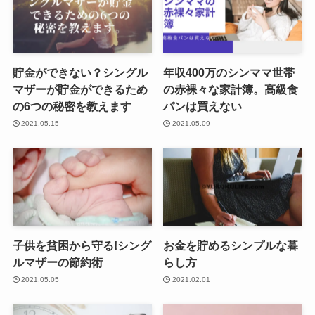
貯金ができない？シングル
年収400万のシンママ世帯
マザーが貯金ができるため
の赤裸々な家計簿。高級食
の6つの秘密を教えます
パンは買えない
2021.05.15
2021.05.09
子供を貧困から守る!シング
お金を貯めるシンプルな暮
ルマザーの節約術
らし方
2021.05.05
2021.02.01