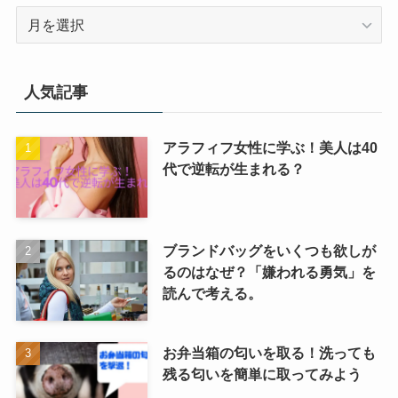
月
を
選
択
人気記事
アラフィフ女性に学ぶ！美人は40
代で逆転が生まれる？
ブランドバッグをいくつも欲しが
るのはなぜ？「嫌われる勇気」を
読んで考える。
お弁当箱の匂いを取る！洗っても
残る匂いを簡単に取ってみよう