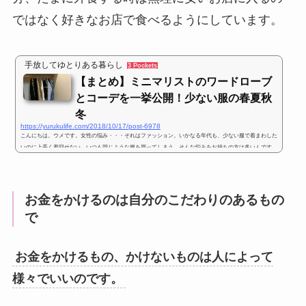
ではなく好きなお店で食べるようにしています。
手放してゆとりある暮らし
3 Pockets
【まとめ】ミニマリストのワードローブ
とコーデを一挙公開！少ない服の春夏秋
冬
https://yurukulife.com/2018/10/17/post-6978
こんにちは。ウメです。女性の悩み・・・それはファッション。いかなる年代も、少ない服で着まわした
いのに上手く着回せない。いつも同じような服を買ってしまう。そんな悩みをお持ちの方は多いんです。
そして、少ない服のメリットは何と言っても、お金がかからない。クローゼットもスッキリ。服を使い切
るから、新しい服をアップデートできるんです。あー、少ない服で過ごしたい。そうお悩みですね。で
も、大丈夫。コツを身に着ければ、少ない服で着回すなんて楽勝です。随時更新していきます！ミニマリ
ストの洋服公開ミニマリストの...
お金をかけるのは自分のこだわりのあるもの
で
お金をかけるもの、かけないものは人によって
様々でいいのです。