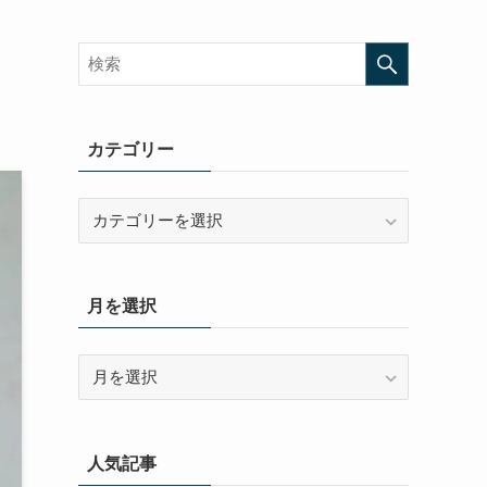
カテゴリー
カ
テ
ゴ
リ
月を選択
ー
月
を
選
択
人気記事