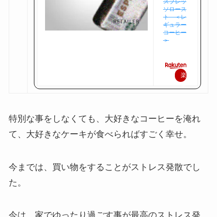
スプレッ
ソロース
ト ＜レ
ギュラー
コーヒー
＞
楽
天
で
購
特別な事をしなくても、大好きなコーヒーを淹れ
入
て、大好きなケーキが食べらればすごく幸せ。
今までは、買い物をすることがストレス発散でし
た。
今は、家でゆったり過ごす事が最高のストレス発