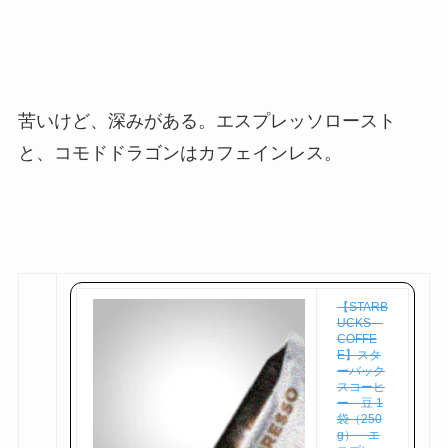
苦いけど、深みがある。エスプレッソロースト
と、コモドドラゴンはカフェインレス。
【STARB
UCKS
COFFE
E】スタ
ーバック
スコーヒ
ー 豆 1
袋（250
g） エ