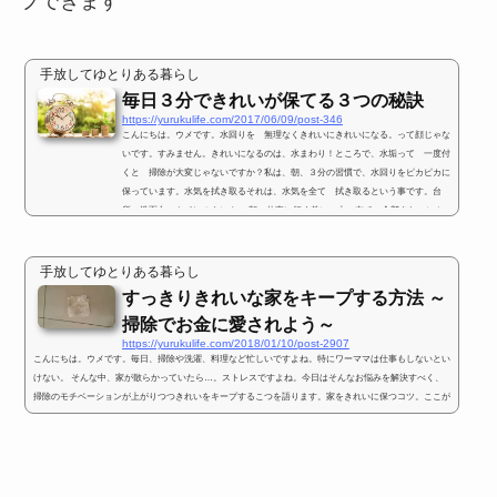
プできます
手放してゆとりある暮らし
毎日３分できれいが保てる３つの秘訣
https://yurukulife.com/2017/06/09/post-346
こんにちは。ウメです。水回りを 無理なくきれいにきれいになる。って顔じゃな
いです。すみません。きれいになるのは、水まわり！ところで、水垢って 一度付
くと 掃除が大変じゃないですか？私は、朝、３分の習慣で、水回りをピカピカに
保っています。水気を拭き取るそれは、水気を全て 拭き取るという事です。台
所、洗面台、トイレのタンク。 朝、仕事に行く前に 古い布で 全部きれいにふ
きあげます。その時間１分もかかりません。また、蛇口などがきちんと 光ってい
ると、これまた、金運が良いんだそうです。蛇口はかわ...
手放してゆとりある暮らし
すっきりきれいな家をキープする方法 ～
掃除でお金に愛されよう～
https://yurukulife.com/2018/01/10/post-2907
こんにちは。ウメです。毎日、掃除や洗濯、料理など忙しいですよね。特にワーママは仕事もしないとい
けない。 そんな中、家が散らかっていたら…。ストレスですよね。今日はそんなお悩みを解決すべく、
掃除のモチベーションが上がりつつきれいをキープするこつを語ります。家をきれいに保つコツ。ここが
きれいだと家はきれいに見えるもし、急な来客があったら…。そんな時、家が片付いていなかったり、汚
れていたら困るもの。逆に、家をきれいに保つために、毎日何時間もかけて掃除なんて無理。そんな時に
は、ここがきれいだときれ...