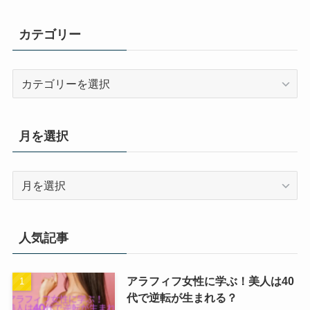
カテゴリー
カ
テ
ゴ
リ
月を選択
ー
月
を
選
択
人気記事
アラフィフ女性に学ぶ！美人は40
代で逆転が生まれる？