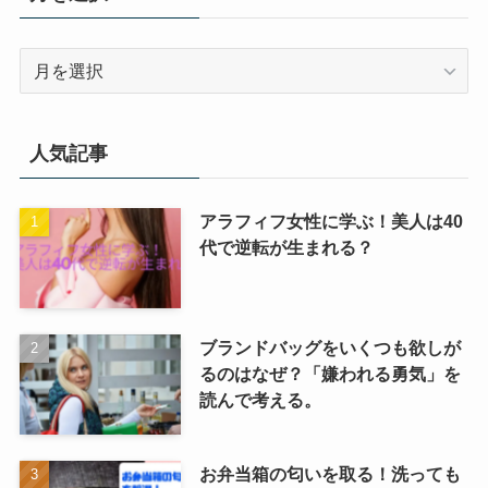
ー
月
を
選
択
人気記事
アラフィフ女性に学ぶ！美人は40
代で逆転が生まれる？
ブランドバッグをいくつも欲しが
るのはなぜ？「嫌われる勇気」を
読んで考える。
お弁当箱の匂いを取る！洗っても