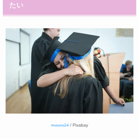
たい
maura24
/ Pixabay