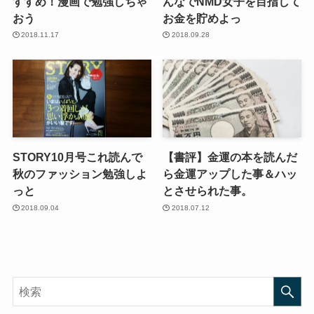
すすめ！漫画で勉強しちゃ
んなでNMD女子を目指して
おう
お金を貯めよっ
2018.11.17
2018.09.28
STORY10月号これ読んで
【書評】金運の本を読んだ
秋のファッション勉強しよ
ら金運アップした事＆ハッ
っと
とさせられた事。
2018.09.04
2018.07.12