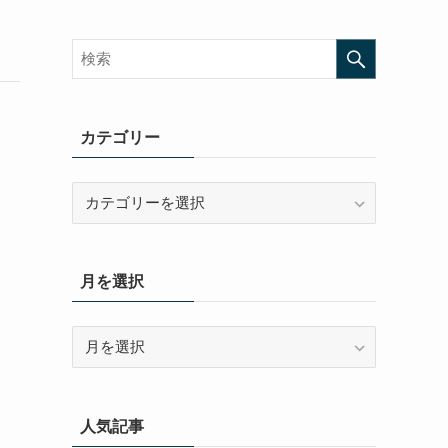
カテゴリー
カ
テ
ゴ
リ
月を選択
ー
月
を
選
択
人気記事